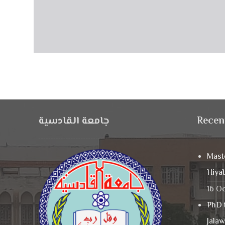
جامعة القادسية
Recen
Maste
Hiya
16 O
PhD 
Jala