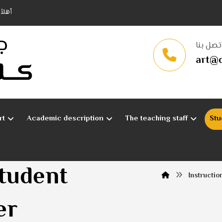
أهلا
ج
تصل بنا
art@q
كـــل
rt
Academic description
The teaching staff
Stu
student
Instructio
er