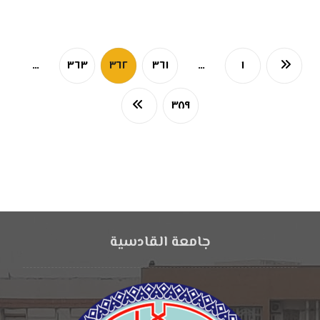
…
٣٦٣
٣٦٢
٣٦١
…
١
٣٨٩
جامعة القادسية