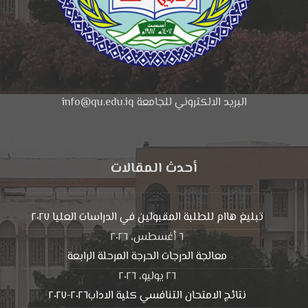
البريد الالكتروني للجامعة info@qu.edu.iq
أحدث المقالات
تبليغ هاام للطلبة المقبولين في الدراسات العليا ٢٠٢٧
٦ أغسطس، ٢٠٢٦
معالجة الدرجات الحرجة المرحلة الرابعة
٢٦ يوليو، ٢٠٢٦
نتائج الامتحان التنافسي كلية الاداب٢٠٢٦-٢٠٢٧