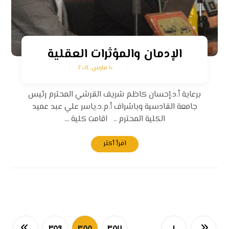
الإدمان والمؤثرات العقلية
١٠ مارس، ٢٠١٤
برعاية أ.د.إحسان كاظم شريف القرشي المحترم رئيس
جامعة القادسية وباشراف أ.م.د.ياسر علي عبد عميد
الكلية المحترم .. اقامت كلية ...
اقرأ أكثر
٣٨٩
٣٨٨
٣٨٧
…
١