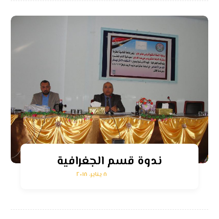
ندوة قسم الجغرافية
٨ يناير، ٢٠١٨