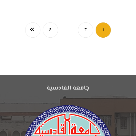
٤
…
٢
١
جامعة القادسية