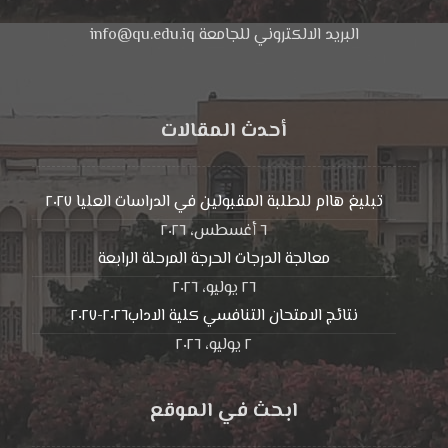
البريد الالكتروني للجامعة info@qu.edu.iq
أحدث المقالات
تبليغ هاام للطلبة المقبولين في الدراسات العليا ٢٠٢٧
٦ أغسطس، ٢٠٢٦
معالجة الدرجات الحرجة المرحلة الرابعة
٢٦ يوليو، ٢٠٢٦
نتائج الامتحان التنافسي كلية الاداب٢٠٢٦-٢٠٢٧
٢ يوليو، ٢٠٢٦
ابحث في الموقع