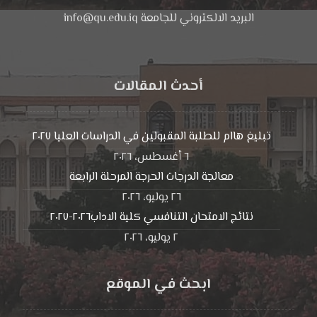
البريد الالكتروني للجامعة info@qu.edu.iq
أحدث المقالات
تبليغ هاام للطلبة المقبولين في الدراسات العليا ٢٠٢٧
٦ أغسطس، ٢٠٢٦
معالجة الدرجات الحرجة المرحلة الرابعة
٢٦ يوليو، ٢٠٢٦
نتائج الامتحان التنافسي كلية الاداب٢٠٢٦-٢٠٢٧
٢ يوليو، ٢٠٢٦
ابحث في الموقع