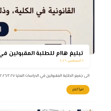
تبليغ هاام للطلبة المقبولين في الد
٦ أغسطس، ٢٠٢٦
الى جميع الطلبة المقبولين في الدراسات العليا ٢٠٢٦/٢٠٢٧ يرجى الالتزام بالتبليغ المرفق. بالتوفيق للجميع عمادة كلية الاداب ...
اقرأ أكثر