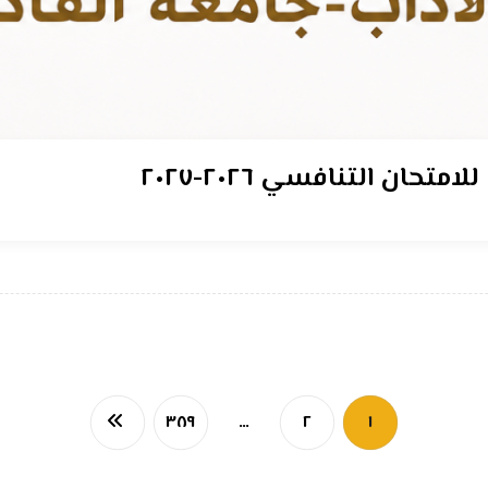
ان التنافسي ٢٠٢٦-٢٠٢٧
٣٨٩
…
٢
١