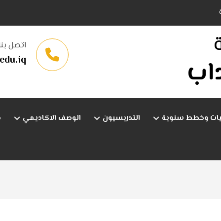
اتصل بنا
edu.iq
اداب
يات وخطط سنوية
التدريسيون
الوصف الاكاديمي
م