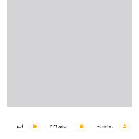
Admin١art
١١ يونيو، ٢٠٢٦
أخبار