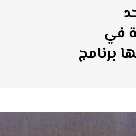
د
ة في
ا برنامج