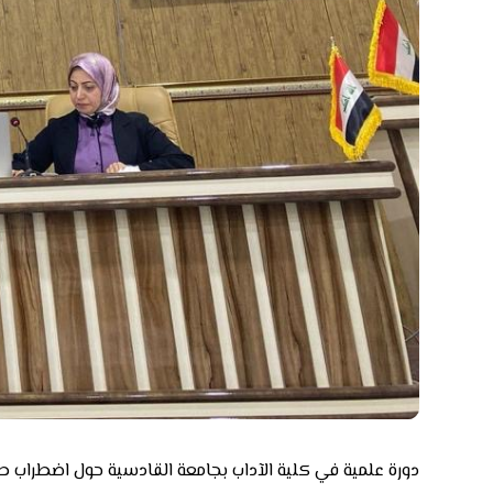
دورة علمية في كلية الآداب بجامعة القادسية حول اضطراب طيف ا