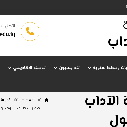
اتصل بنا
edu.iq
اداب
يات وخطط سنوية
التدريسيون
الوصف الاكاديمي
م
 الآداب
مقالات
آخر الأ
اضطراب طيف التوحد والب
ول