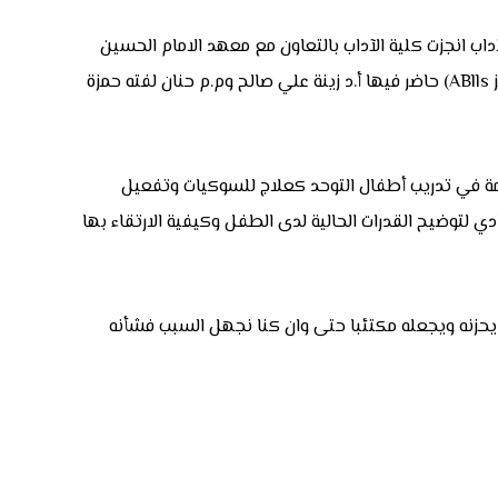
داب انجزت كلية الآداب بالتعاون مع معهد الامام الحسين
(عليه السلام ) لاطفال التوحد دورة علمية بعنوان (اضطراب طيف التوحد والبرامج المستخدمة في تدريب هذه الفئة منها برنامج الايبلز ABlls) حاضر فيها أ.د زينة علي صالح وم.م حنان لفته حمزة
مة في تدريب أطفال التوحد كعلاج للسوكيات وتفعيل
ذلك منهج ارشادي لتوضيح القدرات الحالية لدى الطفل وكيفية الارتقاء بها
ا يحزنه ويجعله مكتئبا حتى وان كنا نجهل السبب فشأنه