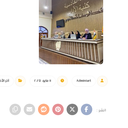
Admin١art
١١ مايو، ٢٠٢٥
آخر الأخب