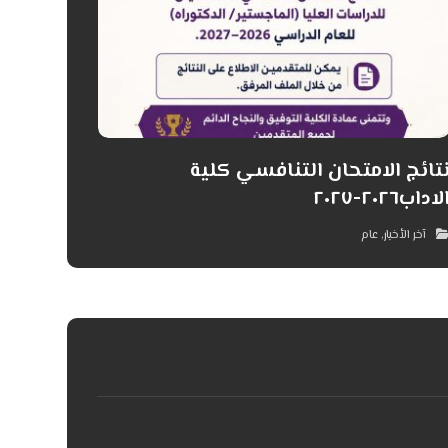
تائج الامتحان التنافسي كلية
لاداب٢٠٢٦-٢٠٢٧
آخر الأخبار
,
عام