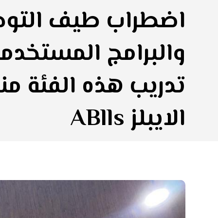
اضطراب طيف التوح
والبرامج المستخدم
تدريب هذه الفئة منه
الايبلز ABlls