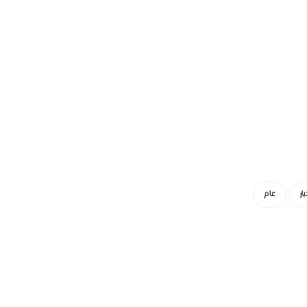
ار
عام