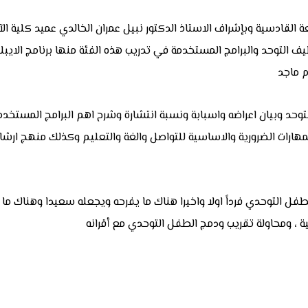
القادسية وبإشراف الاستاذ الدكتور نبيل عمران الخالدي عميد كلية الآ
 ماجد
حد وبيان اعراضه واسبابة ونسبة انتشارة وشرح اهم البرامج المستخد
ABlls الذي يعتبر اداة لتقييم المهارات الضرورية والاساسية للتواصل والغة والتعليم وك
لطفل التوحدي فرداً اولا واخيرا هناك ما يفرحه ويجعله سعيدا وهناك م
 ، ومحاولة تقريب ودمج الطفل التوحدي مع أقرانه