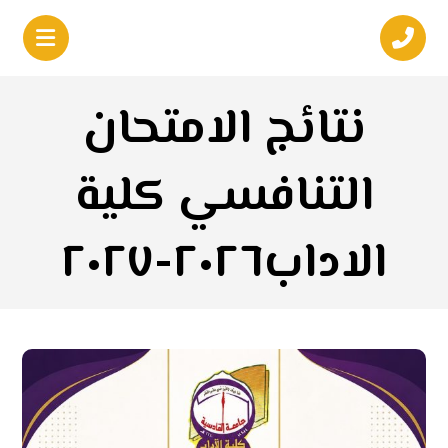
نتائج الامتحان
التنافسي كلية
الاداب٢٠٢٦-٢٠٢٧