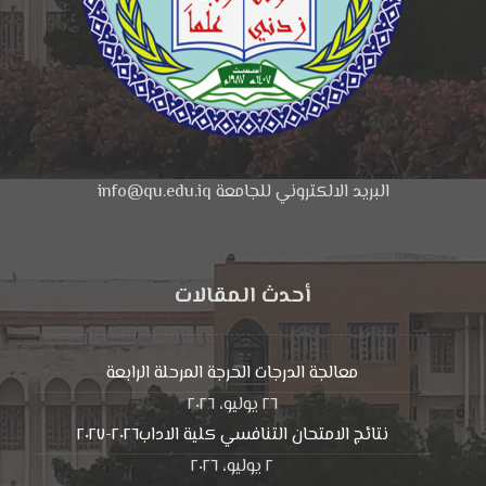
البريد الالكتروني للجامعة info@qu.edu.iq
أحدث المقالات
معالجة الدرجات الحرجة المرحلة الرابعة
٢٦ يوليو، ٢٠٢٦
نتائج الامتحان التنافسي كلية الاداب٢٠٢٦-٢٠٢٧
٢ يوليو، ٢٠٢٦